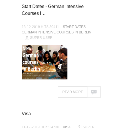
Start Dates - German Intensive
Courses i…
13-12-2019 HITS:30411
START DATES -
GERMAN INTENSIVE COURSES IN BERLIN
SUPER USER
READ MORE
Visa
11-12-2019 HITS:14730
VISA
SUPER