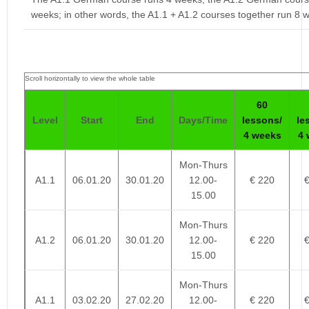
weeks; in other words, the A1.1 + A1.2 courses together run 8 
60
Level
Start
End
Days/Time
lessons/
le
4 weeks
4 
Mon-Thurs
A1.1
06.01.20
30.01.20
12.00-
€ 220
15.00
Mon-Thurs
A1.2
06.01.20
30.01.20
12.00-
€ 220
15.00
Mon-Thurs
A1.1
03.02.20
27.02.20
12.00-
€ 220