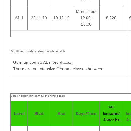
Mon-Thurs
A1.1
25.11.19
19.12.19
12.00-
€ 220
15.00
German course A1 more dates:
There are no Intensive German classes between:
60
Level
Start
End
Days/Time
lessons/
le
4 weeks
4 