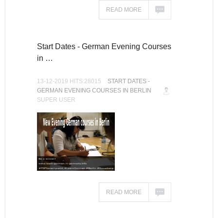
READ MORE
Start Dates - German Evening Courses
in …
13-12-2019 HITS:28015
START DATES -
GERMAN EVENING COURSES IN BERLIN
SUPER USER
READ MORE