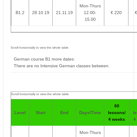
Mon-Thurs
B1.2
28.10.19
21.11.19
12.00-
€ 220
15.00
German course B1 more dates:
There are no Intensive German classes between:
60
Level
Start
End
Days/Time
lessons/
l
4 weeks
4
Mon-Thurs