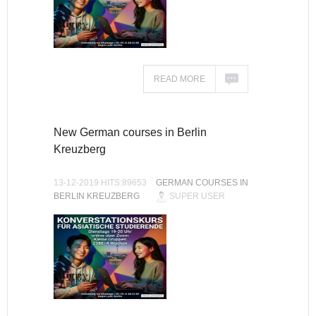
READ MORE
New German courses in Berlin
Kreuzberg
13-12-2019 HITS:89653
GERMAN COURSES IN
BERLIN KREUZBERG
SUPER USER