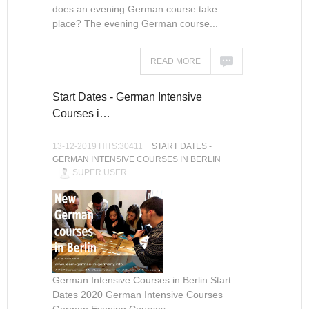
does an evening German course take
place? The evening German course...
READ MORE
Start Dates - German Intensive
Courses i…
13-12-2019 HITS:30411
START DATES -
GERMAN INTENSIVE COURSES IN BERLIN
SUPER USER
German Intensive Courses in Berlin Start
Dates 2020 German Intensive Courses