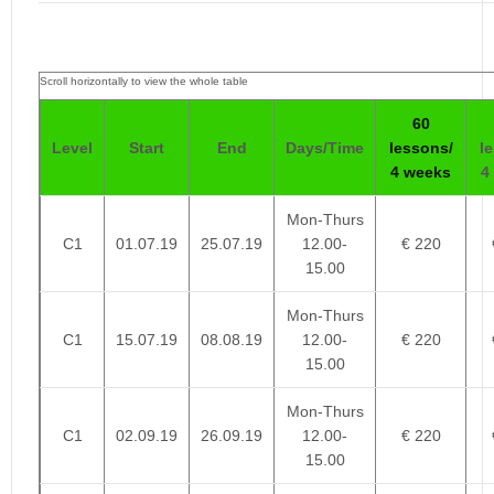
60
Level
Start
End
Days/Time
lessons/
l
4 weeks
4
Mon-Thurs
C1
01.07.19
25.07.19
12.00-
€ 220
15.00
Mon-Thurs
C1
15.07.19
08.08.19
12.00-
€ 220
15.00
Mon-Thurs
C1
02.09.19
26.09.19
12.00-
€ 220
15.00