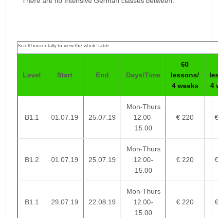
There are no Intensive German classes between:
60
Level
Start
End
Days/Time
lessons/
le
4 weeks
4 
Mon-Thurs
B1.1
01.07.19
25.07.19
12.00-
€ 220
15.00
Mon-Thurs
B1.2
01.07.19
25.07.19
12.00-
€ 220
15.00
Mon-Thurs
B1.1
29.07.19
22.08.19
12.00-
€ 220
15.00