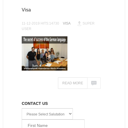
Visa
11-12-2019 HITS:14730
VISA
SUPER
USER
READ MORE
CONTACT US