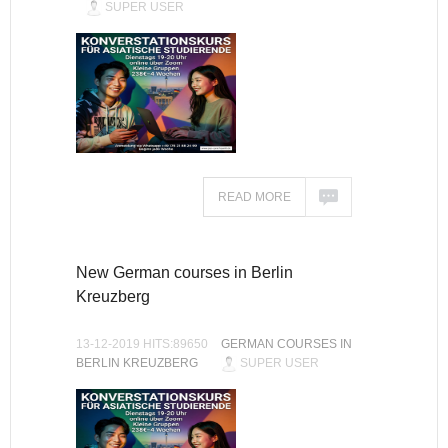
SUPER USER
READ MORE
New German courses in Berlin
Kreuzberg
13-12-2019 HITS:89650
GERMAN COURSES IN
BERLIN KREUZBERG
SUPER USER